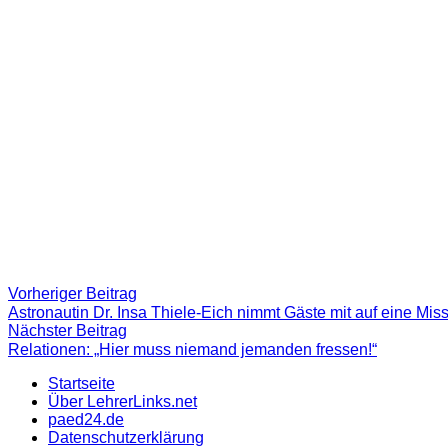
Beitragsnavigation
Vorheriger
Vorheriger Beitrag
Beitrag:
Astronautin Dr. Insa Thiele-Eich nimmt Gäste mit auf eine Mi
Nächster
Nächster Beitrag
Beitrag
Relationen: „Hier muss niemand jemanden fressen!“
Startseite
Über LehrerLinks.net
paed24.de
Datenschutzerklärung