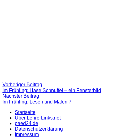
Beitragsnavigation
Vorheriger
Vorheriger Beitrag
Beitrag:
Im Frühling: Hase Schnuffel – ein Fensterbild
Nächster
Nächster Beitrag
Beitrag
Im Frühling: Lesen und Malen 7
Startseite
Über LehrerLinks.net
paed24.de
Datenschutzerklärung
Impressum