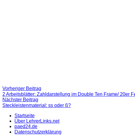
Beitragsnavigation
Vorheriger
Vorheriger Beitrag
Beitrag:
2 Arbeitsblätter: Zahldarstellung im Double Ten Frame/ 20er F
Nächster
Nächster Beitrag
Beitrag
Steckleistenmaterial: ss oder ß?
Startseite
Über LehrerLinks.net
paed24.de
Datenschutzerklärung