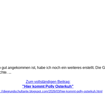
gut angekommen ist, habe ich noch ein weiteres erstellt. Die G
te. ...
Zum vollständigen Beitrag:
"Hier kommt Polly Osterkuh"
s://diegrundschultante.blogspot.com/2026/03/hier-kommt-polly-osterkuh.html