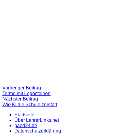
Beitragsnavigation
Vorheriger
Vorheriger Beitrag
Beitrag:
Terme mit Legosteinen
Nächster
Nächster Beitrag
Beitrag
Wie KI die Schule zerstört
Startseite
Über LehrerLinks.net
paed24.de
Datenschutzerklärung