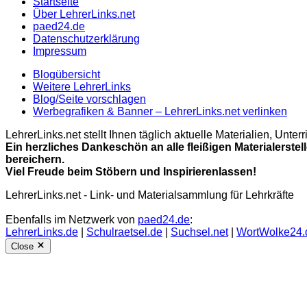
Startseite
Über LehrerLinks.net
paed24.de
Datenschutzerklärung
Impressum
Blogübersicht
Weitere LehrerLinks
Blog/Seite vorschlagen
Werbegrafiken & Banner – LehrerLinks.net verlinken
LehrerLinks.net stellt Ihnen täglich aktuelle Materialien, Unt
Ein herzliches Dankeschön an alle fleißigen Materialerstel
bereichern.
Viel Freude beim Stöbern und Inspirierenlassen!
LehrerLinks.net - Link- und Materialsammlung für Lehrkräfte
Ebenfalls im Netzwerk von
paed24.de
:
LehrerLinks.de
|
Schulraetsel.de
|
Suchsel.net
|
WortWolke24.
Close