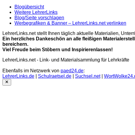
Blogübersicht
Weitere LehrerLinks
Blog/Seite vorschlagen
Werbegrafiken & Banner – LehrerLinks.net verlinken
LehrerLinks.net stellt Ihnen täglich aktuelle Materialien, Unt
Ein herzliches Dankeschön an alle fleißigen Materialerstel
bereichern.
Viel Freude beim Stöbern und Inspirierenlassen!
LehrerLinks.net - Link- und Materialsammlung für Lehrkräfte
Ebenfalls im Netzwerk von
paed24.de
:
LehrerLinks.de
|
Schulraetsel.de
|
Suchsel.net
|
WortWolke24.
Close