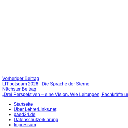
Beitragsnavigation
Vorheriger
Vorheriger Beitrag
Beitrag:
LIT:potsdam 2026 | Die Sprache der Sterne
Nächster
Nächster Beitrag
Beitrag
„Drei Perspektiven – eine Vision. Wie Leitungen, Fachkräft
Startseite
Über LehrerLinks.net
paed24.de
Datenschutzerklärung
Impressum