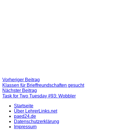
Beitragsnavigation
Vorheriger
Vorheriger Beitrag
Beitrag:
Klassen für Brieffreundschaften gesucht
Nächster
Nächster Beitrag
Beitrag
Task for Two Tuesday #93: Wobbler
Startseite
Über LehrerLinks.net
paed24.de
Datenschutzerklärung
Impressum