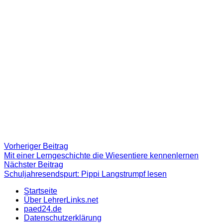
Beitragsnavigation
Vorheriger
Vorheriger Beitrag
Beitrag:
Mit einer Lerngeschichte die Wiesentiere kennenlernen
Nächster
Nächster Beitrag
Beitrag
Schuljahresendspurt: Pippi Langstrumpf lesen
Startseite
Über LehrerLinks.net
paed24.de
Datenschutzerklärung