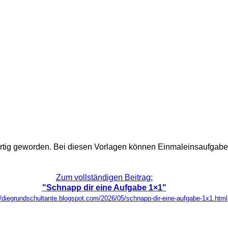
 fertig geworden. Bei diesen Vorlagen können Einmaleinsaufgaben
Zum vollständigen Beitrag:
"Schnapp dir eine Aufgabe 1×1"
//diegrundschultante.blogspot.com/2026/05/schnapp-dir-eine-aufgabe-1x1.html