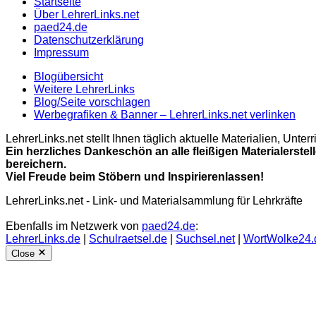
Startseite
Über LehrerLinks.net
paed24.de
Datenschutzerklärung
Impressum
Blogübersicht
Weitere LehrerLinks
Blog/Seite vorschlagen
Werbegrafiken & Banner – LehrerLinks.net verlinken
LehrerLinks.net stellt Ihnen täglich aktuelle Materialien, Unt
Ein herzliches Dankeschön an alle fleißigen Materialerstel
bereichern.
Viel Freude beim Stöbern und Inspirierenlassen!
LehrerLinks.net - Link- und Materialsammlung für Lehrkräfte
Ebenfalls im Netzwerk von
paed24.de
:
LehrerLinks.de
|
Schulraetsel.de
|
Suchsel.net
|
WortWolke24.
Close