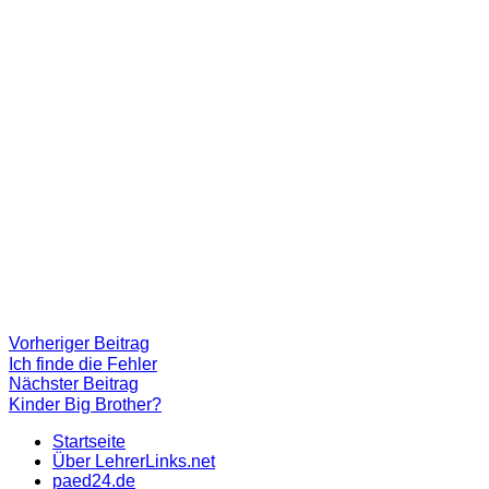
Beitragsnavigation
Vorheriger
Vorheriger Beitrag
Beitrag:
Ich finde die Fehler
Nächster
Nächster Beitrag
Beitrag
Kinder Big Brother?
Startseite
Über LehrerLinks.net
paed24.de