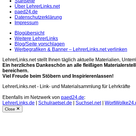
Startseite
Über LehrerLinks.net
paed24.de
Datenschutzerklärung
Impressum
Blogübersicht
Weitere LehrerLinks
Blog/Seite vorschlagen
Werbegrafiken & Banner – LehrerLinks.net verlinken
LehrerLinks.net stellt Ihnen täglich aktuelle Materialien, Unt
Ein herzliches Dankeschön an alle fleißigen Materialerstel
bereichern.
Viel Freude beim Stöbern und Inspirierenlassen!
LehrerLinks.net - Link- und Materialsammlung für Lehrkräfte
Ebenfalls im Netzwerk von
paed24.de
:
LehrerLinks.de
|
Schulraetsel.de
|
Suchsel.net
|
WortWolke24.
Close