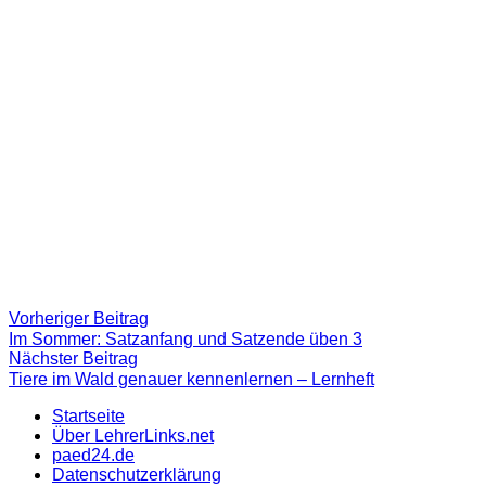
Beitragsnavigation
Vorheriger
Vorheriger Beitrag
Beitrag:
Im Sommer: Satzanfang und Satzende üben 3
Nächster
Nächster Beitrag
Beitrag
Tiere im Wald genauer kennenlernen – Lernheft
Startseite
Über LehrerLinks.net
paed24.de
Datenschutzerklärung