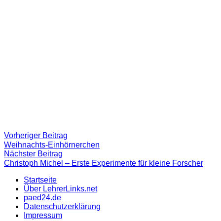
Beitragsnavigation
Vorheriger
Vorheriger Beitrag
Beitrag:
Weihnachts-Einhörnerchen
Nächster
Nächster Beitrag
Beitrag
Christoph Michel – Erste Experimente für kleine Forscher
Startseite
Über LehrerLinks.net
paed24.de
Datenschutzerklärung
Impressum