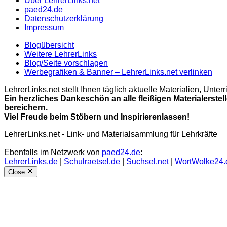
Über LehrerLinks.net
paed24.de
Datenschutzerklärung
Impressum
Blogübersicht
Weitere LehrerLinks
Blog/Seite vorschlagen
Werbegrafiken & Banner – LehrerLinks.net verlinken
LehrerLinks.net stellt Ihnen täglich aktuelle Materialien, Unt
Ein herzliches Dankeschön an alle fleißigen Materialerstel
bereichern.
Viel Freude beim Stöbern und Inspirierenlassen!
LehrerLinks.net - Link- und Materialsammlung für Lehrkräfte
Ebenfalls im Netzwerk von
paed24.de
:
LehrerLinks.de
|
Schulraetsel.de
|
Suchsel.net
|
WortWolke24.
Close