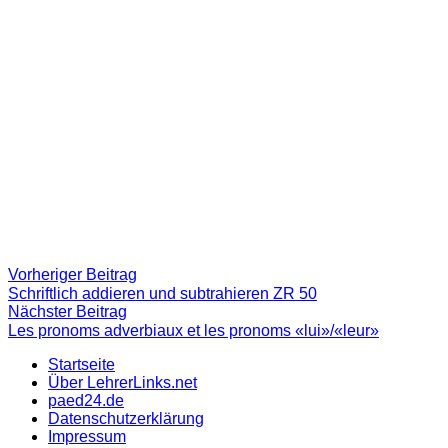
Beitragsnavigation
Vorheriger
Vorheriger Beitrag
Beitrag:
Schriftlich addieren und subtrahieren ZR 50
Nächster
Nächster Beitrag
Beitrag
Les pronoms adverbiaux et les pronoms «lui»/«leur»
Startseite
Über LehrerLinks.net
paed24.de
Datenschutzerklärung
Impressum