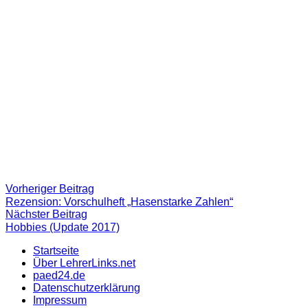
Beitragsnavigation
Vorheriger
Vorheriger Beitrag
Beitrag:
Rezension: Vorschulheft „Hasenstarke Zahlen“
Nächster
Nächster Beitrag
Beitrag
Hobbies (Update 2017)
Startseite
Über LehrerLinks.net
paed24.de
Datenschutzerklärung
Impressum