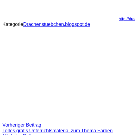
http://dr
Kategorie
Drachenstuebchen.blogspot.de
Beitragsnavigation
Vorheriger
Vorheriger Beitrag
Beitrag:
Tolles gratis Unterrichtsmaterial zum Thema Farben