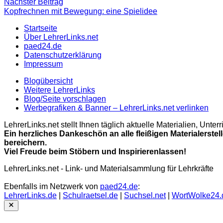
Nächster
Nächster Beitrag
Beitrag
Kopfrechnen mit Bewegung: eine Spielidee
Startseite
Über LehrerLinks.net
paed24.de
Datenschutzerklärung
Impressum
Blogübersicht
Weitere LehrerLinks
Blog/Seite vorschlagen
Werbegrafiken & Banner – LehrerLinks.net verlinken
LehrerLinks.net stellt Ihnen täglich aktuelle Materialien, Unt
Ein herzliches Dankeschön an alle fleißigen Materialerstel
bereichern.
Viel Freude beim Stöbern und Inspirierenlassen!
LehrerLinks.net - Link- und Materialsammlung für Lehrkräfte
Ebenfalls im Netzwerk von
paed24.de
:
LehrerLinks.de
|
Schulraetsel.de
|
Suchsel.net
|
WortWolke24.
Close