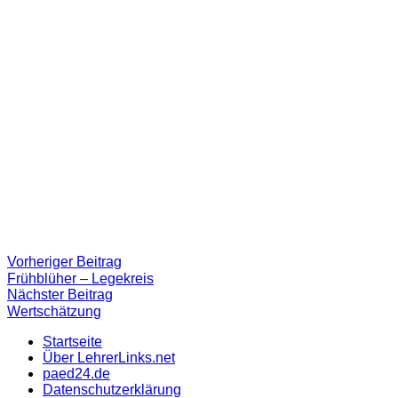
Beitragsnavigation
Vorheriger
Vorheriger Beitrag
Beitrag:
Frühblüher – Legekreis
Nächster
Nächster Beitrag
Beitrag
Wertschätzung
Startseite
Über LehrerLinks.net
paed24.de
Datenschutzerklärung