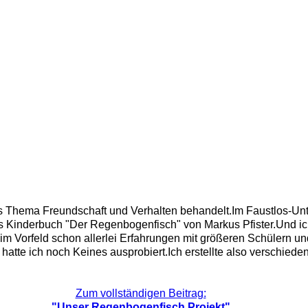
as Thema Freundschaft und Verhalten behandelt.Im Faustlos-Unt
s Kinderbuch "Der Regenbogenfisch" von Markus Pfister.Und ich
im Vorfeld schon allerlei Erfahrungen mit größeren Schülern u
e hatte ich noch Keines ausprobiert.Ich erstellte also verschied
Zum vollständigen Beitrag:
"Unser Regenbogenfisch Projekt"