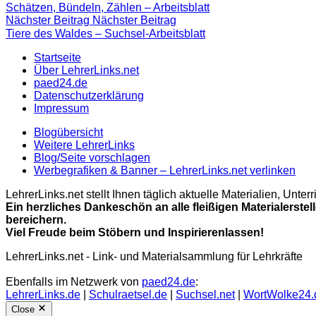
Schätzen, Bündeln, Zählen – Arbeitsblatt
Nächster Beitrag
Nächster Beitrag
Tiere des Waldes – Suchsel-Arbeitsblatt
Startseite
Über LehrerLinks.net
paed24.de
Datenschutzerklärung
Impressum
Blogübersicht
Weitere LehrerLinks
Blog/Seite vorschlagen
Werbegrafiken & Banner – LehrerLinks.net verlinken
LehrerLinks.net stellt Ihnen täglich aktuelle Materialien, Unt
Ein herzliches Dankeschön an alle fleißigen Materialerstel
bereichern.
Viel Freude beim Stöbern und Inspirierenlassen!
LehrerLinks.net - Link- und Materialsammlung für Lehrkräfte
Ebenfalls im Netzwerk von
paed24.de
:
LehrerLinks.de
|
Schulraetsel.de
|
Suchsel.net
|
WortWolke24.
Close