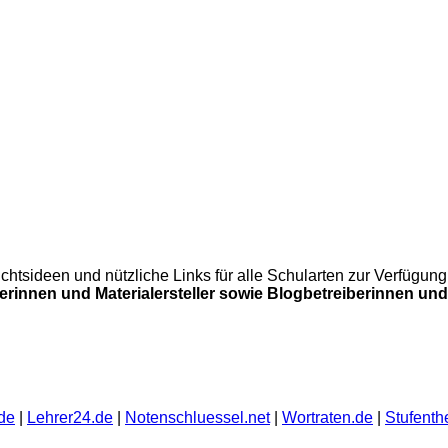
errichtsideen und nützliche Links für alle Schularten zur Verfü
lerinnen und Materialersteller sowie Blogbetreiberinnen und 
de
|
Lehrer24.de
|
Notenschluessel.net
|
Wortraten.de
|
Stufenth