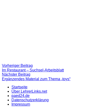
Beitragsnavigation
Vorheriger
Vorheriger Beitrag
Beitrag:
Im Restaurant – Suchsel-Arbeitsblatt
Nächster
Nächster Beitrag
Beitrag
Ergänzendes Material zum Thema „toys“
Startseite
Über LehrerLinks.net
paed24.de
Datenschutzerklärung
Impressum