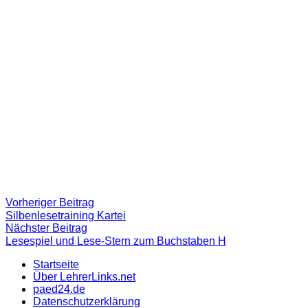
Beitragsnavigation
Vorheriger
Vorheriger Beitrag
Beitrag:
Silbenlesetraining Kartei
Nächster
Nächster Beitrag
Beitrag
Lesespiel und Lese-Stern zum Buchstaben H
Startseite
Über LehrerLinks.net
paed24.de
Datenschutzerklärung