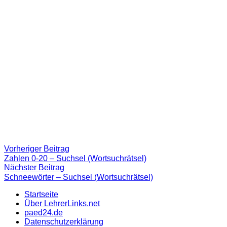
Beitragsnavigation
Vorheriger
Vorheriger Beitrag
Beitrag:
Zahlen 0-20 – Suchsel (Wortsuchrätsel)
Nächster
Nächster Beitrag
Beitrag
Schneewörter – Suchsel (Wortsuchrätsel)
Startseite
Über LehrerLinks.net
paed24.de
Datenschutzerklärung