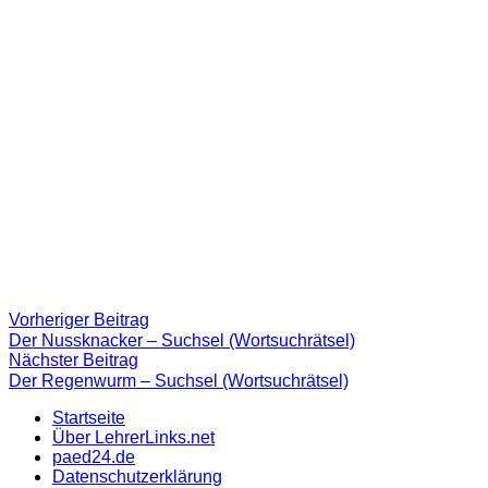
Beitragsnavigation
Vorheriger
Vorheriger Beitrag
Beitrag:
Der Nussknacker – Suchsel (Wortsuchrätsel)
Nächster
Nächster Beitrag
Beitrag
Der Regenwurm – Suchsel (Wortsuchrätsel)
Startseite
Über LehrerLinks.net
paed24.de
Datenschutzerklärung