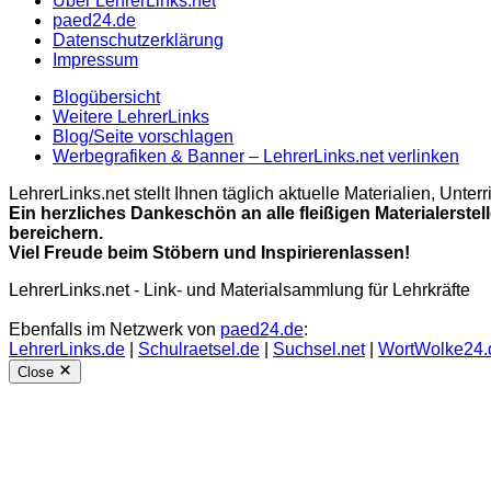
Über LehrerLinks.net
paed24.de
Datenschutzerklärung
Impressum
Blogübersicht
Weitere LehrerLinks
Blog/Seite vorschlagen
Werbegrafiken & Banner – LehrerLinks.net verlinken
LehrerLinks.net stellt Ihnen täglich aktuelle Materialien, Unt
Ein herzliches Dankeschön an alle fleißigen Materialerstel
bereichern.
Viel Freude beim Stöbern und Inspirierenlassen!
LehrerLinks.net - Link- und Materialsammlung für Lehrkräfte
Ebenfalls im Netzwerk von
paed24.de
:
LehrerLinks.de
|
Schulraetsel.de
|
Suchsel.net
|
WortWolke24.
Close