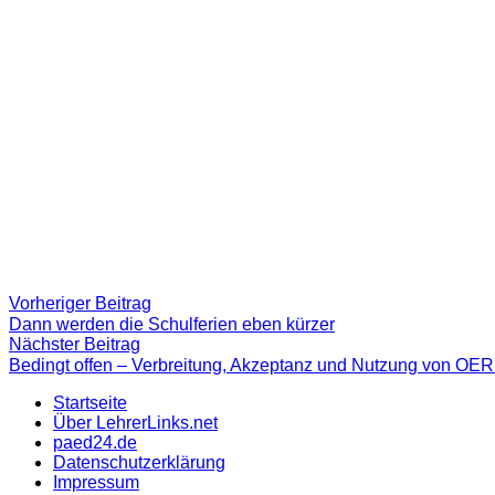
Beitragsnavigation
Vorheriger
Vorheriger Beitrag
Beitrag:
Dann werden die Schulferien eben kürzer
Nächster
Nächster Beitrag
Beitrag
Bedingt offen – Verbreitung, Akzeptanz und Nutzung von OER
Startseite
Über LehrerLinks.net
paed24.de
Datenschutzerklärung
Impressum