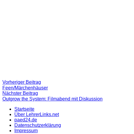
Beitragsnavigation
Vorheriger
Vorheriger Beitrag
Beitrag:
Feen/Märchenhäuser
Nächster
Nächster Beitrag
Beitrag
Outgrow the System: Filmabend mit Diskussion
Startseite
Über LehrerLinks.net
paed24.de
Datenschutzerklärung
Impressum