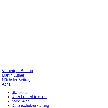
Beitragsnavigation
Vorheriger
Vorheriger Beitrag
Beitrag:
Martin Luther
Nächster
Nächster Beitrag
Beitrag
Ächz
Startseite
Über LehrerLinks.net
paed24.de
Datenschutzerklärung