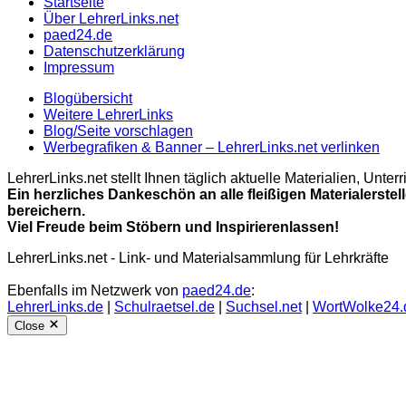
Startseite
Über LehrerLinks.net
paed24.de
Datenschutzerklärung
Impressum
Blogübersicht
Weitere LehrerLinks
Blog/Seite vorschlagen
Werbegrafiken & Banner – LehrerLinks.net verlinken
LehrerLinks.net stellt Ihnen täglich aktuelle Materialien, Unt
Ein herzliches Dankeschön an alle fleißigen Materialerstel
bereichern.
Viel Freude beim Stöbern und Inspirierenlassen!
LehrerLinks.net - Link- und Materialsammlung für Lehrkräfte
Ebenfalls im Netzwerk von
paed24.de
:
LehrerLinks.de
|
Schulraetsel.de
|
Suchsel.net
|
WortWolke24.
Close