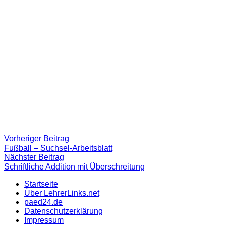
Beitragsnavigation
Vorheriger
Vorheriger Beitrag
Beitrag:
Fußball – Suchsel-Arbeitsblatt
Nächster
Nächster Beitrag
Beitrag
Schriftliche Addition mit Überschreitung
Startseite
Über LehrerLinks.net
paed24.de
Datenschutzerklärung
Impressum