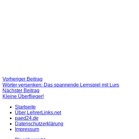
Beitragsnavigation
Vorheriger
Vorheriger Beitrag
Beitrag:
Wörter versenken: Das spannende Lernspiel mit Lurs
Nächster
Nächster Beitrag
Beitrag
Kleine Überflieger!
Startseite
Über LehrerLinks.net
paed24.de
Datenschutzerklärung
Impressum