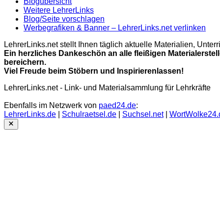
Blogübersicht
Weitere LehrerLinks
Blog/Seite vorschlagen
Werbegrafiken & Banner – LehrerLinks.net verlinken
LehrerLinks.net stellt Ihnen täglich aktuelle Materialien, Unt
Ein herzliches Dankeschön an alle fleißigen Materialerstel
bereichern.
Viel Freude beim Stöbern und Inspirierenlassen!
LehrerLinks.net - Link- und Materialsammlung für Lehrkräfte
Ebenfalls im Netzwerk von
paed24.de
:
LehrerLinks.de
|
Schulraetsel.de
|
Suchsel.net
|
WortWolke24.
Close