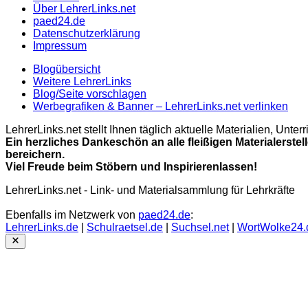
Über LehrerLinks.net
paed24.de
Datenschutzerklärung
Impressum
Blogübersicht
Weitere LehrerLinks
Blog/Seite vorschlagen
Werbegrafiken & Banner – LehrerLinks.net verlinken
LehrerLinks.net stellt Ihnen täglich aktuelle Materialien, Unt
Ein herzliches Dankeschön an alle fleißigen Materialerstel
bereichern.
Viel Freude beim Stöbern und Inspirierenlassen!
LehrerLinks.net - Link- und Materialsammlung für Lehrkräfte
Ebenfalls im Netzwerk von
paed24.de
:
LehrerLinks.de
|
Schulraetsel.de
|
Suchsel.net
|
WortWolke24.
Close