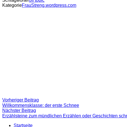
Schlagwörter
off topic
Kategorie
FrauStreng.wordpress.com
Beitragsnavigation
Vorheriger
Vorheriger Beitrag
Beitrag:
Willkommensklasse: der erste Schnee
Nächster
Nächster Beitrag
Beitrag
Erzählsteine zum mündlichen Erzählen oder Geschichten sch
Startseite