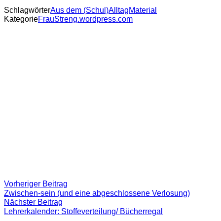
Schlagwörter
Aus dem (Schul)Alltag
Material
Kategorie
FrauStreng.wordpress.com
Beitragsnavigation
Vorheriger
Vorheriger Beitrag
Beitrag:
Zwischen-sein (und eine abgeschlossene Verlosung)
Nächster
Nächster Beitrag
Beitrag
Lehrerkalender: Stoffeverteilung/ Bücherregal