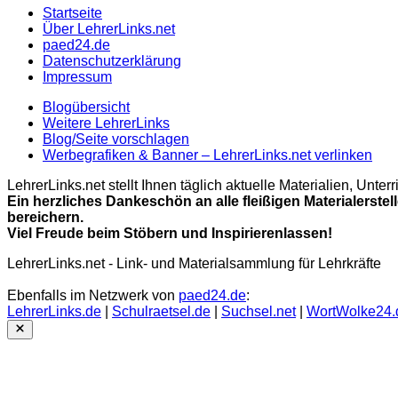
Startseite
Über LehrerLinks.net
paed24.de
Datenschutzerklärung
Impressum
Blogübersicht
Weitere LehrerLinks
Blog/Seite vorschlagen
Werbegrafiken & Banner – LehrerLinks.net verlinken
LehrerLinks.net stellt Ihnen täglich aktuelle Materialien, Unt
Ein herzliches Dankeschön an alle fleißigen Materialerstel
bereichern.
Viel Freude beim Stöbern und Inspirierenlassen!
LehrerLinks.net - Link- und Materialsammlung für Lehrkräfte
Ebenfalls im Netzwerk von
paed24.de
:
LehrerLinks.de
|
Schulraetsel.de
|
Suchsel.net
|
WortWolke24.
Close