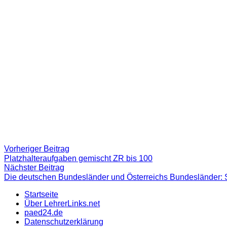
Beitragsnavigation
Vorheriger
Vorheriger Beitrag
Beitrag:
Platzhalteraufgaben gemischt ZR bis 100
Nächster
Nächster Beitrag
Beitrag
Die deutschen Bundesländer und Österreichs Bundesländer: S
Startseite
Über LehrerLinks.net
paed24.de
Datenschutzerklärung