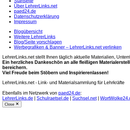
Startseite
Über LehrerLinks.net
paed24.de
Datenschutzerklärung
Impressum
Blogübersicht
Weitere LehrerLinks
Blog/Seite vorschlagen
Werbegrafiken & Banner – LehrerLinks.net verlinken
LehrerLinks.net stellt Ihnen täglich aktuelle Materialien, Unt
Ein herzliches Dankeschön an alle fleißigen Materialerstel
bereichern.
Viel Freude beim Stöbern und Inspirierenlassen!
LehrerLinks.net - Link- und Materialsammlung für Lehrkräfte
Ebenfalls im Netzwerk von
paed24.de
:
LehrerLinks.de
|
Schulraetsel.de
|
Suchsel.net
|
WortWolke24.
Close