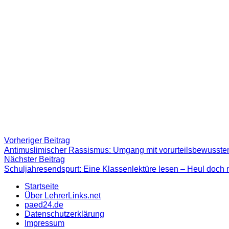
Beitragsnavigation
Vorheriger
Vorheriger Beitrag
Beitrag:
Antimuslimischer Rassismus: Umgang mit vorurteilsbewusst
Nächster
Nächster Beitrag
Beitrag
Schuljahresendspurt: Eine Klassenlektüre lesen – Heul doch ni
Startseite
Über LehrerLinks.net
paed24.de
Datenschutzerklärung
Impressum