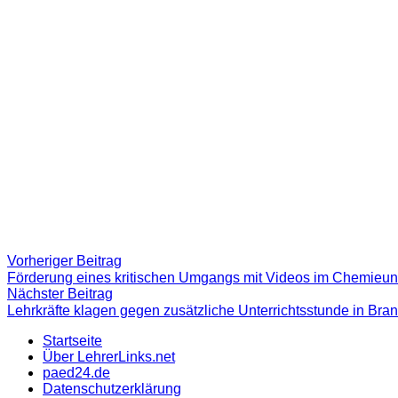
Beitragsnavigation
Vorheriger
Vorheriger Beitrag
Beitrag:
Förderung eines kritischen Umgangs mit Videos im Chemieunt
Nächster
Nächster Beitrag
Beitrag
Lehrkräfte klagen gegen zusätzliche Unterrichtsstunde in Br
Startseite
Über LehrerLinks.net
paed24.de
Datenschutzerklärung