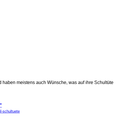
und haben meistens auch Wünsche, was auf ihre Schultüte
"
il-schultuete