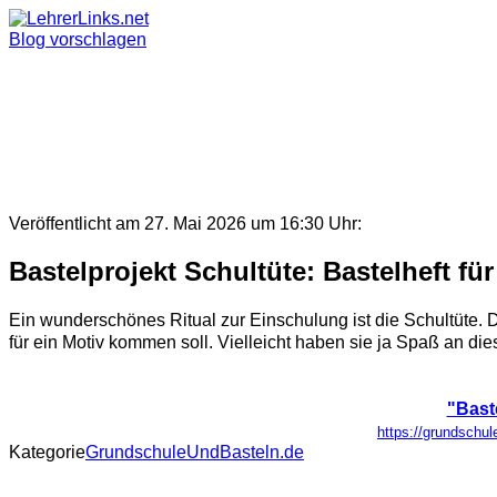
Skip
to
Blog vorschlagen
content
Veröffentlicht am 27. Mai 2026 um 16:30 Uhr:
Bastelprojekt Schultüte: Bastelheft fü
Ein wunderschönes Ritual zur Einschulung ist die Schultüte. 
für ein Motiv kommen soll. Vielleicht haben sie ja Spaß an dies
"Baste
https://grundschul
Kategorie
GrundschuleUndBasteln.de