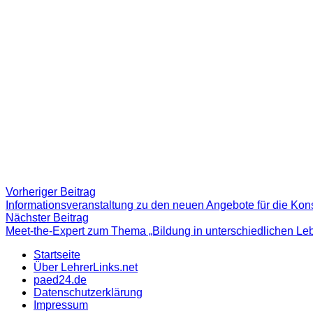
Beitragsnavigation
Vorheriger
Vorheriger Beitrag
Beitrag:
Informationsveranstaltung zu den neuen Angebote für die Ko
Nächster
Nächster Beitrag
Beitrag
Meet-the-Expert zum Thema „Bildung in unterschiedlichen L
Startseite
Über LehrerLinks.net
paed24.de
Datenschutzerklärung
Impressum