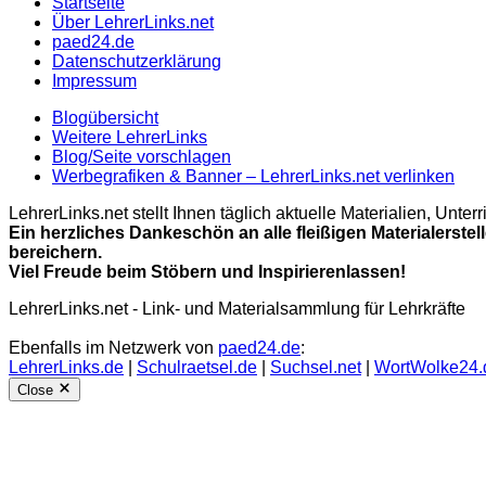
Startseite
Über LehrerLinks.net
paed24.de
Datenschutzerklärung
Impressum
Blogübersicht
Weitere LehrerLinks
Blog/Seite vorschlagen
Werbegrafiken & Banner – LehrerLinks.net verlinken
LehrerLinks.net stellt Ihnen täglich aktuelle Materialien, Unt
Ein herzliches Dankeschön an alle fleißigen Materialerstel
bereichern.
Viel Freude beim Stöbern und Inspirierenlassen!
LehrerLinks.net - Link- und Materialsammlung für Lehrkräfte
Ebenfalls im Netzwerk von
paed24.de
:
LehrerLinks.de
|
Schulraetsel.de
|
Suchsel.net
|
WortWolke24.
Close