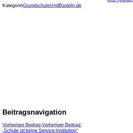
https://grunds
Kategorie
GrundschuleUndBasteln.de
Beitragsnavigation
Vorheriger Beitrag
Vorheriger Beitrag:
„Schule ist keine Service-Institution“