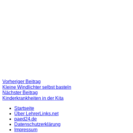
Beitragsnavigation
Vorheriger
Vorheriger Beitrag
Beitrag:
Kleine Windlichter selbst basteln
Nächster
Nächster Beitrag
Beitrag
Kinderkrankheiten in der Kita
Startseite
Über LehrerLinks.net
paed24.de
Datenschutzerklärung
Impressum