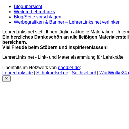
Blogübersicht
Weitere LehrerLinks
Blog/Seite vorschlagen
Werbegrafiken & Banner – LehrerLinks.net verlinken
LehrerLinks.net stellt Ihnen täglich aktuelle Materialien, Unt
Ein herzliches Dankeschön an alle fleißigen Materialerstel
bereichern.
Viel Freude beim Stöbern und Inspirierenlassen!
LehrerLinks.net - Link- und Materialsammlung für Lehrkräfte
Ebenfalls im Netzwerk von
paed24.de
:
LehrerLinks.de
|
Schulraetsel.de
|
Suchsel.net
|
WortWolke24.
Close