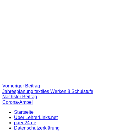
Beitragsnavigation
Vorheriger
Vorheriger Beitrag
Beitrag:
Jahresplanung textiles Werken 8 Schulstufe
Nächster
Nächster Beitrag
Beitrag
Corona-Ampel
Startseite
Über LehrerLinks.net
paed24.de
Datenschutzerklärung