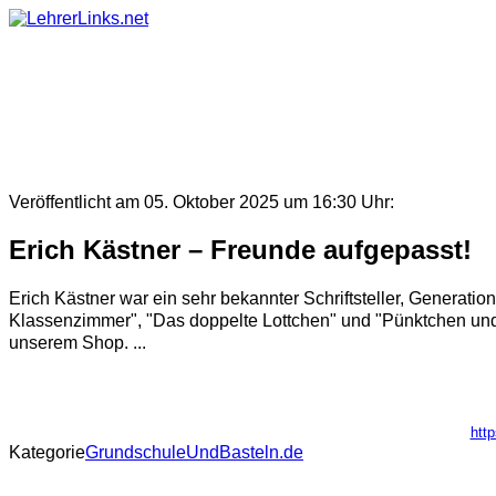
Skip
to
content
Veröffentlicht am 05. Oktober 2025 um 16:30 Uhr:
Erich Kästner – Freunde aufgepasst!
Erich Kästner war ein sehr bekannter Schriftsteller, Genera
Klassenzimmer", "Das doppelte Lottchen" und "Pünktchen und A
unserem Shop. ...
htt
Kategorie
GrundschuleUndBasteln.de