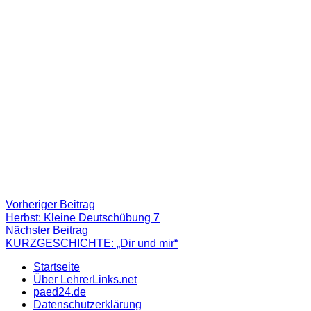
Beitragsnavigation
Vorheriger
Vorheriger Beitrag
Beitrag:
Herbst: Kleine Deutschübung 7
Nächster
Nächster Beitrag
Beitrag
KURZGESCHICHTE: „Dir und mir“
Startseite
Über LehrerLinks.net
paed24.de
Datenschutzerklärung