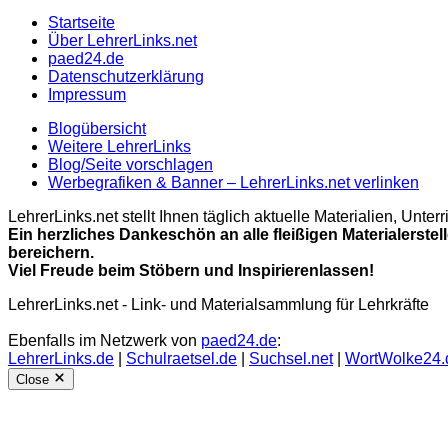
Startseite
Über LehrerLinks.net
paed24.de
Datenschutzerklärung
Impressum
Blogübersicht
Weitere LehrerLinks
Blog/Seite vorschlagen
Werbegrafiken & Banner – LehrerLinks.net verlinken
LehrerLinks.net stellt Ihnen täglich aktuelle Materialien, Unt
Ein herzliches Dankeschön an alle fleißigen Materialerstel
bereichern.
Viel Freude beim Stöbern und Inspirierenlassen!
LehrerLinks.net - Link- und Materialsammlung für Lehrkräfte
Ebenfalls im Netzwerk von
paed24.de
:
LehrerLinks.de
|
Schulraetsel.de
|
Suchsel.net
|
WortWolke24.
Close