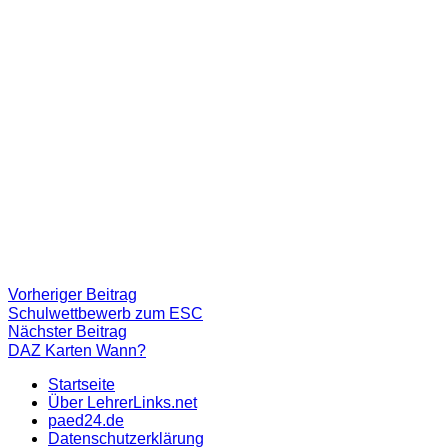
Beitragsnavigation
Vorheriger
Vorheriger Beitrag
Beitrag:
Schulwettbewerb zum ESC
Nächster
Nächster Beitrag
Beitrag
DAZ Karten Wann?
Startseite
Über LehrerLinks.net
paed24.de
Datenschutzerklärung