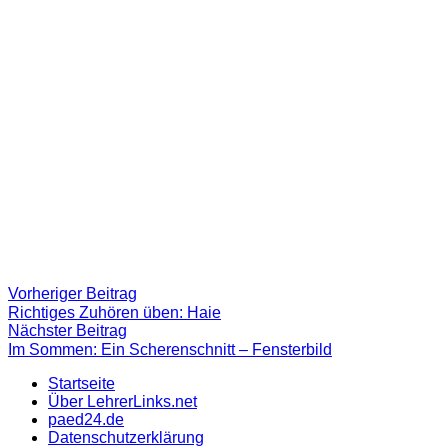
Beitragsnavigation
Vorheriger
Vorheriger Beitrag
Beitrag:
Richtiges Zuhören üben: Haie
Nächster
Nächster Beitrag
Beitrag
Im Sommen: Ein Scherenschnitt – Fensterbild
Startseite
Über LehrerLinks.net
paed24.de
Datenschutzerklärung