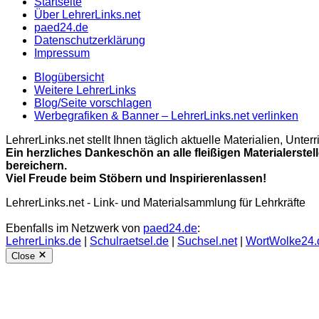
Startseite
Über LehrerLinks.net
paed24.de
Datenschutzerklärung
Impressum
Blogübersicht
Weitere LehrerLinks
Blog/Seite vorschlagen
Werbegrafiken & Banner – LehrerLinks.net verlinken
LehrerLinks.net stellt Ihnen täglich aktuelle Materialien, Unt
Ein herzliches Dankeschön an alle fleißigen Materialerstel
bereichern.
Viel Freude beim Stöbern und Inspirierenlassen!
LehrerLinks.net - Link- und Materialsammlung für Lehrkräfte
Ebenfalls im Netzwerk von
paed24.de
:
LehrerLinks.de
|
Schulraetsel.de
|
Suchsel.net
|
WortWolke24.
Close