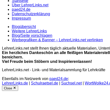
Startseite
Über LehrerLinks.net
paed24.de
Datenschutzerklärung
Impressum
Blogübersicht
Weitere LehrerLinks
Blog/Seite vorschlagen
Werbegrafiken & Banner – LehrerLinks.net verlinken
LehrerLinks.net stellt Ihnen täglich aktuelle Materialien, Unt
Ein herzliches Dankeschön an alle fleißigen Materialerstel
bereichern.
Viel Freude beim Stöbern und Inspirierenlassen!
LehrerLinks.net - Link- und Materialsammlung für Lehrkräfte
Ebenfalls im Netzwerk von
paed24.de
:
LehrerLinks.de
|
Schulraetsel.de
|
Suchsel.net
|
WortWolke24.
Close