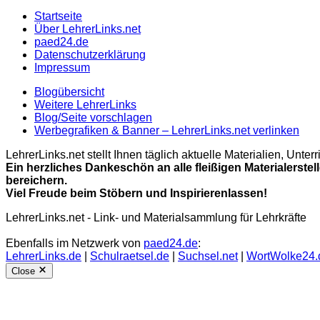
Startseite
Über LehrerLinks.net
paed24.de
Datenschutzerklärung
Impressum
Blogübersicht
Weitere LehrerLinks
Blog/Seite vorschlagen
Werbegrafiken & Banner – LehrerLinks.net verlinken
LehrerLinks.net stellt Ihnen täglich aktuelle Materialien, Unt
Ein herzliches Dankeschön an alle fleißigen Materialerstel
bereichern.
Viel Freude beim Stöbern und Inspirierenlassen!
LehrerLinks.net - Link- und Materialsammlung für Lehrkräfte
Ebenfalls im Netzwerk von
paed24.de
:
LehrerLinks.de
|
Schulraetsel.de
|
Suchsel.net
|
WortWolke24.
Close