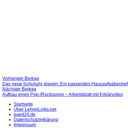
Beitragsnavigation
Vorheriger
Vorheriger Beitrag
Beitrag:
Das neue Schuljahr planen: Ein passendes Hausaufgabenheft
Nächster
Nächster Beitrag
Beitrag
Aufbau eines Pop-/Rocksongs – Arbeitsblatt mit Erklärvideo
Startseite
Über LehrerLinks.net
paed24.de
Datenschutzerklärung
Impressum