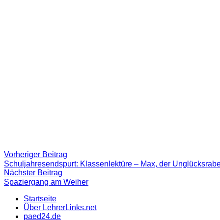
Beitragsnavigation
Vorheriger
Vorheriger Beitrag
Beitrag:
Schuljahresendspurt: Klassenlektüre – Max, der Unglücksrab
Nächster
Nächster Beitrag
Beitrag
Spaziergang am Weiher
Startseite
Über LehrerLinks.net
paed24.de